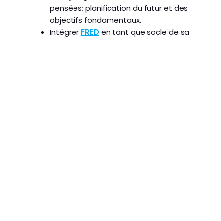
pensées; planification du futur et des
objectifs fondamentaux.
Intégrer
FRED
en tant que socle de sa
pratique professionnelle d’évaluation
et d’accompagnement.