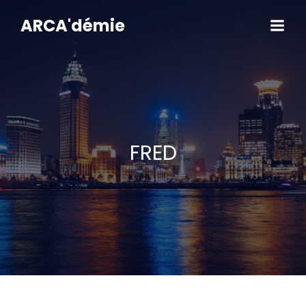
Aller
au
ARCA'démie
contenu
FRED