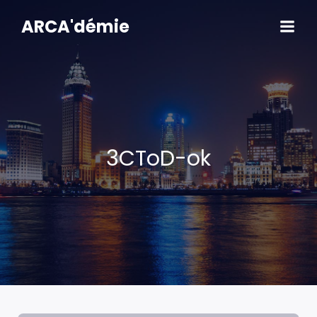
Aller
au
ARCA'démie
contenu
3CToD-ok