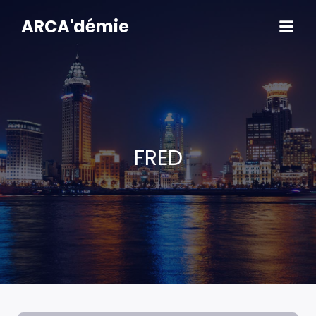
Aller
au
ARCA'démie
contenu
FRED